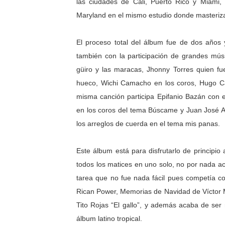
las ciudades de Cali, Puerto Rico y Miami
Maryland en el mismo estudio donde masteriz
El proceso total del álbum fue de dos años 
también con la participación de grandes mús
güiro y las maracas, Jhonny Torres quien fu
hueco, Wichi Camacho en los coros, Hugo Can
misma canción participa Epifanio Bazán con
en los coros del tema Búscame y Juan José Ag
los arreglos de cuerda en el tema mis panas.
Este álbum está para disfrutarlo de principio 
todos los matices en uno solo, no por nada 
tarea que no fue nada fácil pues competía c
Rican Power, Memorias de Navidad de Víctor Ma
Tito Rojas “El gallo”, y además acaba de se
álbum latino tropical.