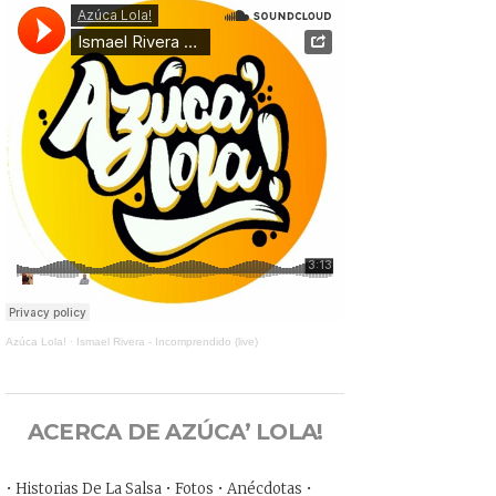
Azúca Lola!
·
Ismael Rivera - Incomprendido (live)
ACERCA DE AZÚCA’ LOLA!
• Historias De La Salsa • Fotos • Anécdotas •