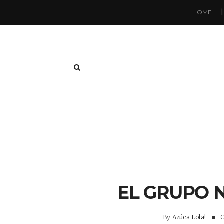
HOME
EL GRUPO N
By
Azúca Lola!