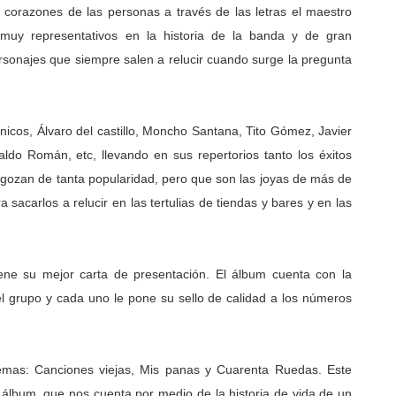
 corazones de las personas a través de las letras el maestro
muy representativos en la historia de la banda y de gran
rsonajes que siempre salen a relucir cuando surge la pregunta
nicos, Álvaro del castillo, Moncho Santana, Tito Gómez, Javier
ldo Román, etc, llevando en sus repertorios tanto los éxitos
gozan de tanta popularidad, pero que son las joyas de más de
acarlos a relucir en las tertulias de tiendas y bares y en las
ene su mejor carta de presentación. El álbum cuenta con la
del grupo y cada uno le pone su sello de calidad a los números
temas: Canciones viejas, Mis panas y Cuarenta Ruedas. Este
l álbum, que nos cuenta por medio de la historia de vida de un