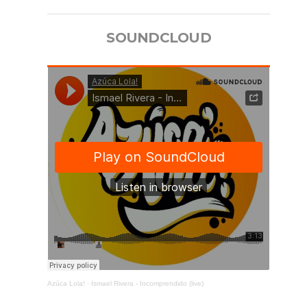
SOUNDCLOUD
Azúca Lola!
·
Ismael Rivera - Incomprendido (live)