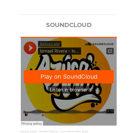
SOUNDCLOUD
Azúca Lola!
·
Ismael Rivera - Incomprendido (live)