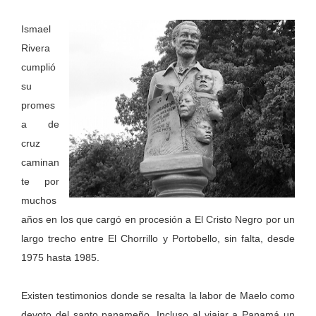
Ismael
Rivera
cumplió
su
promes
a de
cruz
caminan
te por
muchos
años en los que cargó en procesión a El Cristo Negro por un
largo trecho entre El Chorrillo y Portobello, sin falta, desde
1975 hasta 1985.
Existen testimonios donde se resalta la labor de Maelo como
devoto del santo panameño. Incluso al viajar a Panamá un