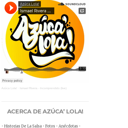
Azúca Lola!
·
Ismael Rivera - Incomprendido (live)
ACERCA DE AZÚCA’ LOLA!
• Historias De La Salsa • Fotos • Anécdotas •