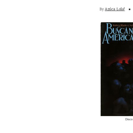
By
Azúca Lola!
Disco