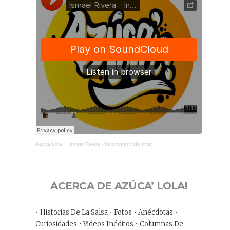
Azúca Lola!
·
Ismael Rivera - Incomprendido (live)
ACERCA DE AZÚCA’ LOLA!
• Historias De La Salsa • Fotos • Anécdotas •
Curiosidades • Videos Inéditos • Columnas De