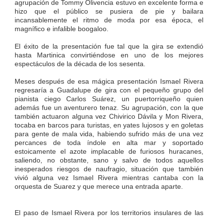
agrupación de Tommy Olivencia estuvo en excelente forma e
hizo que el público se pusiera de pie y bailara
incansablemente el ritmo de moda por esa época, el
magnífico e infalible boogaloo.
El éxito de la presentación fue tal que la gira se extendió
hasta Martinica convirtiéndose en uno de los mejores
espectáculos de la década de los sesenta.
Meses después de esa mágica presentación Ismael Rivera
regresaría a Guadalupe de gira con el pequeño grupo del
pianista ciego Carlos Suárez, un puertorriqueño quien
además fue un aventurero tenaz. Su agrupación, con la que
también actuaron alguna vez Chivirico Dávila y Mon Rivera,
tocaba en barcos para turistas, en yates lujosos y en goletas
para gente de mala vida, habiendo sufrido más de una vez
percances de toda índole en alta mar y soportado
estoicamente el azote implacable de furiosos huracanes,
saliendo, no obstante, sano y salvo de todos aquellos
inesperados riesgos de naufragio, situación que también
vivió alguna vez Ismael Rivera mientras cantaba con la
orquesta de Suarez y que merece una entrada aparte.
El paso de Ismael Rivera por los territorios insulares de las