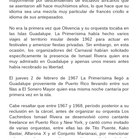
mayormente por descendientes de esclavos africanos que
se asentaron allí hace muchísimos años, lo que hace que su
idioma sea una mezcla muy particular de francés criollo e
idioma de sus antepasados.
No era la primera vez que Olivencia y su orquesta tocaba en
las Islas Guadalupe. La Primerísima había hecho varios
viajes al territorio insular desde 1962 para actuar en
festivales y amenizar fiestas privadas. Sin embargo, en esta
ocasión, los organizadores del Carnaval habían solicitado
específicamente la presencia de Ismael Rivera quien era
muy admirado en Guadalupe y apenas unos meses antes
había recobrado su libertad.
El jueves 2 de febrero de 1967 La Primerísima llegó a
Guadalupe proveniente de Puerto Rico llevando entre sus
filas a El Sonero Mayor quien esa misma noche cantaría por
primera vez en la isla.
Cabe resaltar que entre 1967 y 1968, período posterior a su
reclusión en la cárcel, antes de organizar su orquesta Los
Cachimbos Ismael Rivera se desenvolvió como cantante
freelance en Puerto Rico y New York, y cantó como invitado
de varias orquestas, entre ellas las de Tito Puente, Kako
Bastar, Alfarona X y el Conjunto Marianaxi, por mencionar