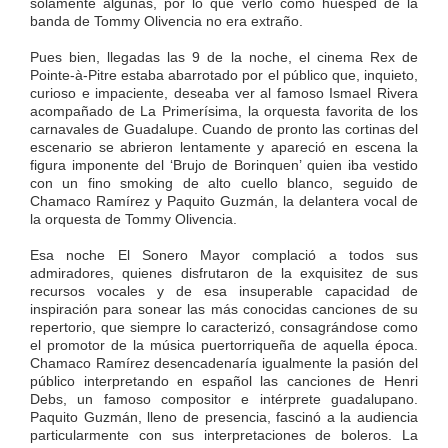
solamente algunas, por lo que verlo como huésped de la
banda de Tommy Olivencia no era extraño.
Pues bien, llegadas las 9 de la noche, el cinema Rex de
Pointe-à-Pitre estaba abarrotado por el público que, inquieto,
curioso e impaciente, deseaba ver al famoso Ismael Rivera
acompañado de La Primerísima, la orquesta favorita de los
carnavales de Guadalupe. Cuando de pronto las cortinas del
escenario se abrieron lentamente y apareció en escena la
figura imponente del ‘Brujo de Borinquen’ quien iba vestido
con un fino smoking de alto cuello blanco, seguido de
Chamaco Ramírez y Paquito Guzmán, la delantera vocal de
la orquesta de Tommy Olivencia.
Esa noche El Sonero Mayor complació a todos sus
admiradores, quienes disfrutaron de la exquisitez de sus
recursos vocales y de esa insuperable capacidad de
inspiración para sonear las más conocidas canciones de su
repertorio, que siempre lo caracterizó, consagrándose como
el promotor de la música puertorriqueña de aquella época.
Chamaco Ramírez desencadenaría igualmente la pasión del
público interpretando en español las canciones de Henri
Debs, un famoso compositor e intérprete guadalupano.
Paquito Guzmán, lleno de presencia, fascinó a la audiencia
particularmente con sus interpretaciones de boleros. La