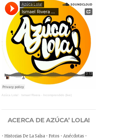
Azúca Lola!
·
Ismael Rivera - Incomprendido (live)
ACERCA DE AZÚCA’ LOLA!
• Historias De La Salsa • Fotos • Anécdotas •