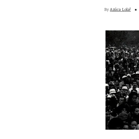
By
Azúca Lola!